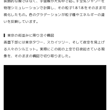
装飾的な線ではなく、宇宙線が大気中で起こす空気シャワーを
物理シミュレーションで計算し、その粒子1本1本をそのまま可
視化したもの。色のグラデーションが粒子種やエネルギーの違
いを反映しています。
▍東京の街並みに降り注ぐ構図
画面下部には東京タワー、スカイツリー、そして夜空を見上げ
る人々のシルエット。実際にこの街の上空で日夜起きている現
象を、そのままの構図で切り取りました。