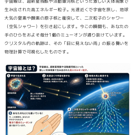
宇宙線は、超新星残骸や活動銀河核といった激しい天体現象で
生み出された高エネルギー粒子。光速近くで宇宙を旅し、地球
大気の窒素や酸素の原子核と衝突して、二次粒子のシャワー
（空気シャワー）を引き起こします。今この瞬間も、あなたの
手のひらをおよそ毎分1個のミューオンが通り抜けています。
クリスタル内の軌跡は、その「目に見えない雨」の振る舞いを
物理計算で可視化したものです。