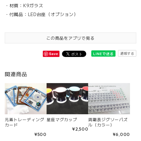
・材質：K9ガラス
・付属品：LED台座（オプション）
この商品をアプリで見る
通報する
LINEで送る
Save
関連商品
元素トレーディング
星座マグカップ
周期表ジグソーパズ
カード
ル（カラー）
¥2,500
¥500
¥6,000