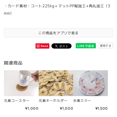
・カード素材：コート225kg＋マットPP貼加工+角丸加工（3
mm）
この商品をアプリで見る
通報する
LINEで送る
Save
関連商品
元素キーホルダー
水素ミラー
元素コースター
¥1,000
¥1,500
¥1,000